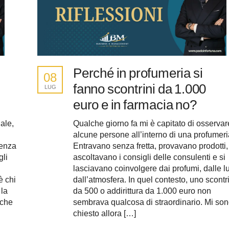
Perché in profumeria si
08
fanno scontrini da 1.000
LUG
euro e in farmacia no?
nale,
Qualche giorno fa mi è capitato di osservar
alcune persone all’interno di una profumeri
genza
Entravano senza fretta, provavano prodotti,
gli
ascoltavano i consigli delle consulenti e si
lasciavano coinvolgere dai profumi, dalle lu
è chi
dall’atmosfera. In quel contesto, uno scontr
 la
da 500 o addirittura da 1.000 euro non
 che
sembrava qualcosa di straordinario. Mi so
chiesto allora […]