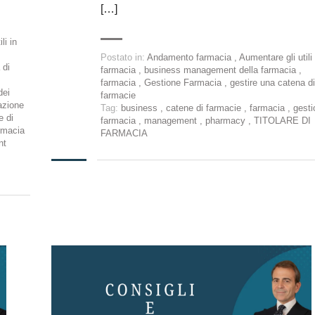
[…]
li in
Postato in:
Andamento farmacia
,
Aumentare gli utili 
 di
farmacia
,
business management della farmacia
,
farmacia
,
Gestione Farmacia
,
gestire una catena di
dei
farmacie
azione
Tag:
business
,
catene di farmacie
,
farmacia
,
gesti
e di
farmacia
,
management
,
pharmacy
,
TITOLARE DI
rmacia
FARMACIA
nt