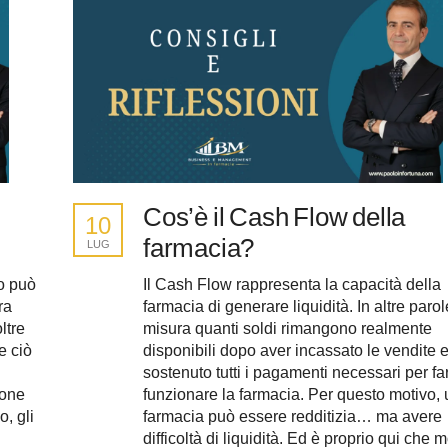
Cos’è il Cash Flow della
10
farmacia?
LUG
no può
Il Cash Flow rappresenta la capacità della
ra
farmacia di generare liquidità. In altre parol
ltre
misura quanti soldi rimangono realmente
e ciò
disponibili dopo aver incassato le vendite 
sostenuto tutti i pagamenti necessari per fa
ione
funzionare la farmacia. Per questo motivo,
, gli
farmacia può essere redditizia… ma avere
difficoltà di liquidità. Ed è proprio qui che m