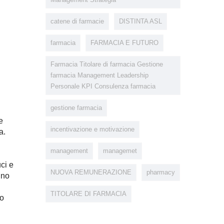
catene di farmacie
DISTINTA ASL
farmacia
FARMACIA E FUTURO
Farmacia Titolare di farmacia Gestione
farmacia Management Leadership
Personale KPI Consulenza farmacia
gestione farmacia
e
incentivazione e motivazione
a.
management
managemet
ci e
NUOVA REMUNERAZIONE
pharmacy
ino
TITOLARE DI FARMACIA
no