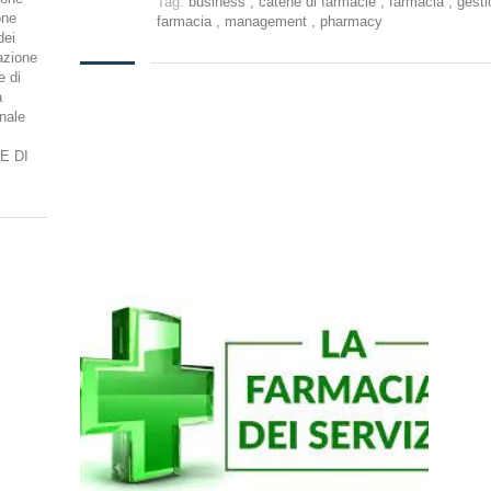
Tag:
business
,
catene di farmacie
,
farmacia
,
gesti
one
farmacia
,
management
,
pharmacy
dei
azione
e di
a
nale
E DI