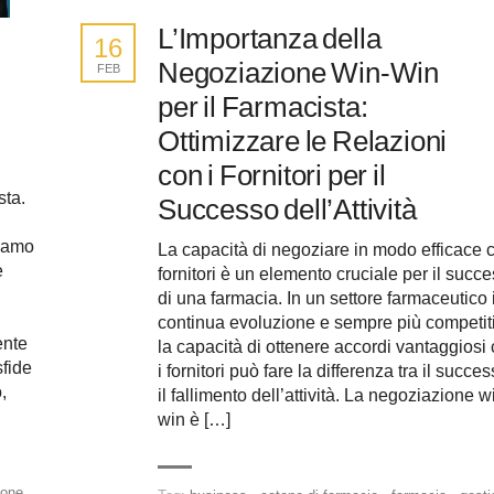
L’Importanza della
16
Negoziazione Win-Win
FEB
per il Farmacista:
Ottimizzare le Relazioni
con i Fornitori per il
sta.
Successo dell’Attività
iamo
La capacità di negoziare in modo efficace c
e
fornitori è un elemento cruciale per il succ
di una farmacia. In un settore farmaceutico 
continua evoluzione e sempre più competit
ente
la capacità di ottenere accordi vantaggiosi
sfide
i fornitori può fare la differenza tra il succe
,
il fallimento dell’attività. La negoziazione w
win è […]
ione