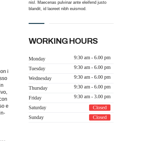
nisl. Maecenas pulvinar ante eleifend justo
blandit, id laoreet nibh euismod.
WORKING HOURS
9:30 am - 6.00 pm
Monday
9:30 am - 6.00 pm
Tuesday
on i
9:30 am - 6.00 pm
Wednesday
esso
in
9:30 am - 6.00 pm
Thursday
ivo,
9:30 am - 3.00 pm
Friday
 con
sso e
Saturday
Closed
in-
Sunday
Closed