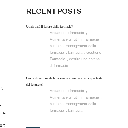
RECENT POSTS
Quale sarà il futuro della farmacia?
,
Andamento farmacia
,
Aumentare gli utili in farmacia
business management della
,
,
farmacia
farmacia
Gestione
,
Farmacia
gestire una catena
di farmacie
Cos’è il margine della farmacia e perché è più importante
del fatturato?
e,
,
Andamento farmacia
,
Aumentare gli utili in farmacia
e
business management della
r
,
farmacia
farmacia
 una
olti