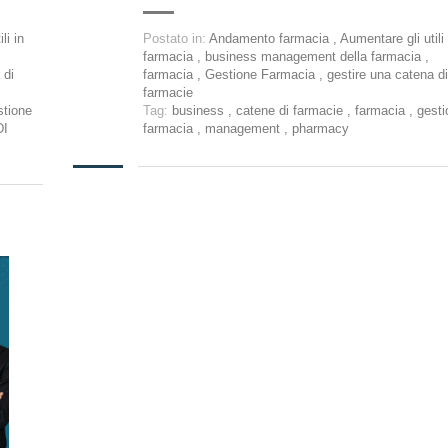
li in
Postato in:
Andamento farmacia
,
Aumentare gli utili 
farmacia
,
business management della farmacia
,
 di
farmacia
,
Gestione Farmacia
,
gestire una catena di
farmacie
stione
Tag:
business
,
catene di farmacie
,
farmacia
,
gesti
DI
farmacia
,
management
,
pharmacy