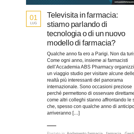
Televisita in farmacia:
01
stiamo parlando di
LUG
tecnologia o di un nuovo
modello di farmacia?
Qualche anno fa ero a Parigi. Non da turi
Come ogni anno, insieme ai farmacisti
dell’Accademia ABS Pharmacy organizz
un viaggio studio per visitare alcune dell
realtà più interessanti del panorama
internazionale. Sono occasioni preziose
perché permettono di osservare direttam
come altri colleghi stanno affrontando le 
che, spesso con qualche anno di anticipo
arriveranno […]
Postato in:
Andamento farmacia
,
farmacia
,
Gest