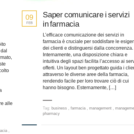
Saper comunicare i servizi
09
!
in farmacia
FEB
L’efficace comunicazione dei servizi in
farmacia è cruciale per soddisfare le esige
ito
dei clienti e distinguersi dalla concorrenza.
 dal
Internamente, una disposizione chiara e
rmato,
intuitiva degli spazi facilita l’accesso ai serv
ste
offerti. Un layout ben progettato guida i clie
colto
attraverso le diverse aree della farmacia,
rendendo facile per loro trovare ciò di cui
hanno bisogno. Esternamente, […]
a
re alle
Tag:
business
,
farmacia
,
management
,
managem
pharmacy
macia
,