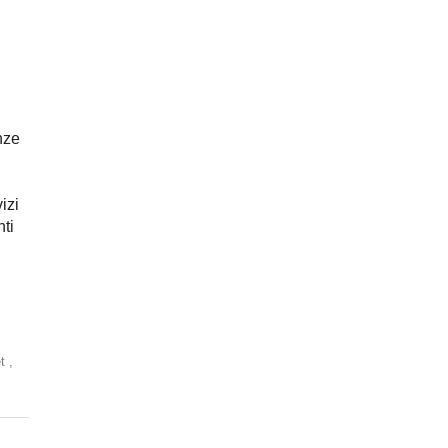
nze
izi
nti
et
,