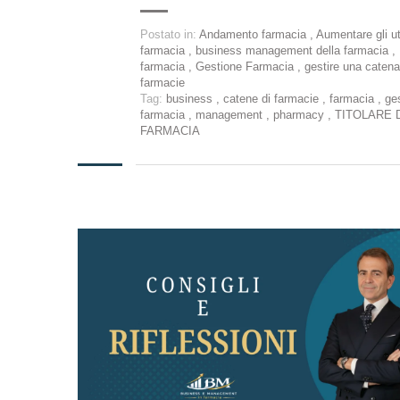
Postato in:
Andamento farmacia
,
Aumentare gli uti
farmacia
,
business management della farmacia
,
farmacia
,
Gestione Farmacia
,
gestire una catena
farmacie
Tag:
business
,
catene di farmacie
,
farmacia
,
ge
farmacia
,
management
,
pharmacy
,
TITOLARE 
FARMACIA