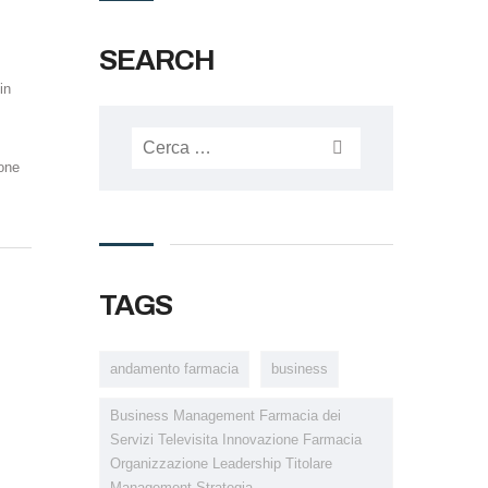
SEARCH
in
one
TAGS
andamento farmacia
business
Business Management Farmacia dei
Servizi Televisita Innovazione Farmacia
Organizzazione Leadership Titolare
Management Strategia